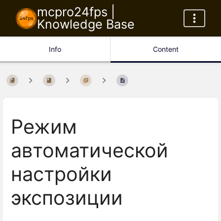
mcpro24fps |
Knowledge Base
Info
Content
Режим
автоматической
настройки
экспозиции