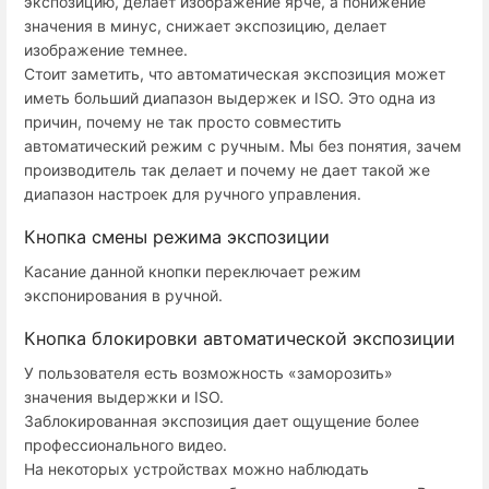
экспозицию, делает изображение ярче, а понижение
значения в минус, снижает экспозицию, делает
изображение темнее.
Стоит заметить, что автоматическая экспозиция может
иметь больший диапазон выдержек и ISO. Это одна из
причин, почему не так просто совместить
автоматический режим с ручным. Мы без понятия, зачем
производитель так делает и почему не дает такой же
диапазон настроек для ручного управления.
Кнопка смены режима экспозиции
Касание данной кнопки переключает режим
экспонирования в ручной.
Кнопка блокировки автоматической экспозиции
У пользователя есть возможность «заморозить»
значения выдержки и ISO.
Заблокированная экспозиция дает ощущение более
профессионального видео.
На некоторых устройствах можно наблюдать